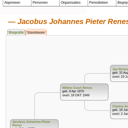
Algemeen
Personen
Organisaties
Periodieken
Begri
Jacobus Johannes Pieter Rene
Biografie
Stamboom
Jan Renes
geb. 31 Au
overl. 23 J
Willem Geurt Renes
geb. 8 Apr 1870
overl. 18 OKT 1949
Clasina A
geb. 18 Ja
overl. 2 Ja
Jacobus Johannes Pieter
Renes