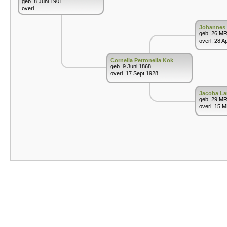
geb. 8 Juni 1901
overl.
Johannes 
geb. 26 M
overl. 28 A
Cornelia Petronella Kok
geb. 9 Juni 1868
overl. 17 Sept 1928
Jacoba La
geb. 29 M
overl. 15 