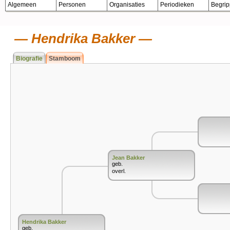
Algemeen
Personen
Organisaties
Periodieken
Begri
Hendrika Bakker
Biografie
Stamboom
Jean Bakker
geb.
overl.
Hendrika Bakker
geb.