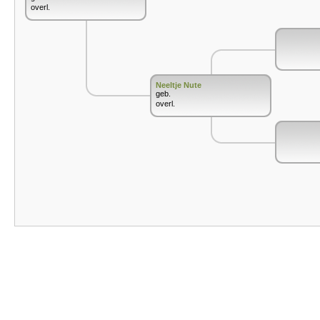
overl.
Neeltje Nute
geb.
overl.