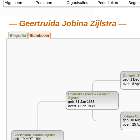
Algemeen
Personen
Organisaties
Periodieken
Begri
Geertruida Jobina Zijlstra
Biografie
Stamboom
Cornelis Zi
geb. 1 Dec
overl. 8 Ap
Cornelis Frederik George
Zijlstra
geb. 31 Jan 1863
overl. 1 Feb 1939
Jobina O
geb. 10 Au
overl. 25 A
Geertruida Jobina Zijlstra
geb. 19 MRT 1904