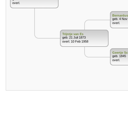
overl.
Bernardus
geb. 4 Nov
overl.
Trijntje van Es
geb. 21 Juli 1873
overl. 10 Feb 1958
Geertje Sc
geb. 1845
overl.