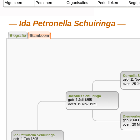
Algemeen
Personen
Organisaties
Periodieken
Begri
Ida Petronella Schuiringa
Biografie
Stamboom
Kornelis S
geb. 11 No
overl. 25 J
Jacobus Schuiringa
geb. 1 Juli 1855
overl. 19 Nov 1921
Dieuwerk
geb. 8 MEI
overl. 20 
Ida Petronella Schuiringa
geb. 1 Feb 1895