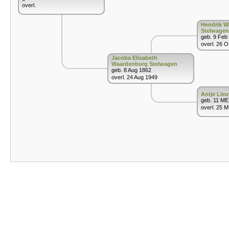
overl.
Hendrik W
Stelwagen
geb. 9 Feb
overl. 26 
Jacoba Elisabeth
Waardenburg Stelwagen
geb. 8 Aug 1862
overl. 24 Aug 1949
Antje Lie
geb. 11 ME
overl. 25 