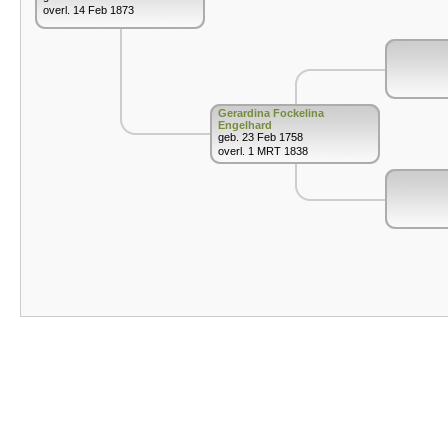
overl. 14 Feb 1873
Gerardina Fockelina
Engelhard
geb. 23 Feb 1758
overl. 1 MRT 1838