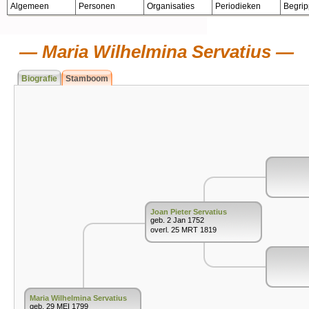
Algemeen
Personen
Organisaties
Periodieken
Begri
Maria Wilhelmina Servatius
Biografie
Stamboom
Joan Pieter Servatius
geb. 2 Jan 1752
overl. 25 MRT 1819
Maria Wilhelmina Servatius
geb. 29 MEI 1799