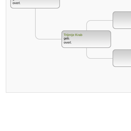
overl.
Trijntje Krab
geb.
overl.