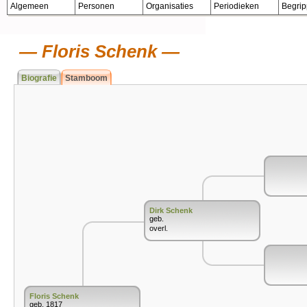
Algemeen
Personen
Organisaties
Periodieken
Begri
Floris Schenk
Biografie
Stamboom
Dirk Schenk
geb.
overl.
Floris Schenk
geb. 1817