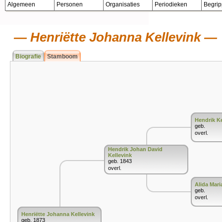
Algemeen
Personen
Organisaties
Periodieken
Begri
Henriëtte Johanna Kellevink
Biografie
Stamboom
Hendrik Ke
geb.
overl.
Hendrik Johan David
Kellevink
geb. 1843
overl.
Alida Mari
geb.
overl.
Henriëtte Johanna Kellevink
geb. 1873