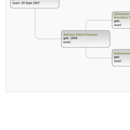
overl. 29 Sept 1907
Johannes 
Arnoldus
geb.
overl.
Adriana Maria Kimman
geb. 1849
overl.
Anthonett
geb.
overl.