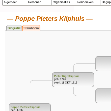
Algemeen
Personen
Organisaties
Periodieken
Begri
Poppe Pieters Kliphuis
Biografie
Stamboom
Pieter Rigt Kliphuis
geb. 1746
overl. 11 OKT 1819
Poppe Pieters Kliphuis
geb. 1786