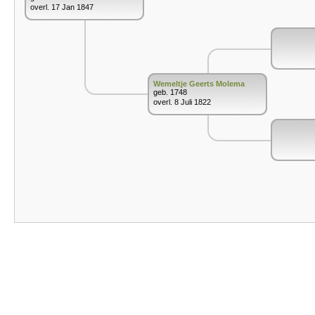
overl. 17 Jan 1847
Wemeltje Geerts Molema
geb. 1748
overl. 8 Juli 1822