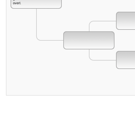
overl.