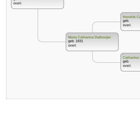
overl.
Hendrik Ca
geb.
overl.
Maria Catharina Dallmeijer
geb. 1831
overl.
Catharina 
geb.
overl.