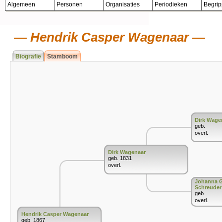
Algemeen
Personen
Organisaties
Periodieken
Begri
Hendrik Casper Wagenaar
Biografie
Stamboom
Dirk Wage
geb.
overl.
Dirk Wagenaar
geb. 1831
overl.
Johanna Ge
Schreuder
geb.
overl.
Hendrik Casper Wagenaar
geb. 1867