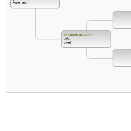
overl. 1853
Elisabeth de Groot
geb.
overl.