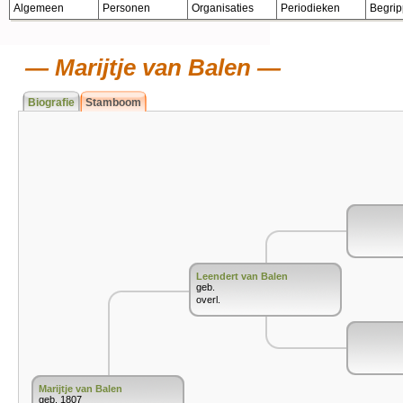
Algemeen
Personen
Organisaties
Periodieken
Begri
Marijtje van Balen
Biografie
Stamboom
Leendert van Balen
geb.
overl.
Marijtje van Balen
geb. 1807