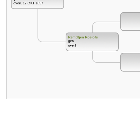
overl. 17 OKT 1857
Remdtjen Roelofs
geb.
overl.