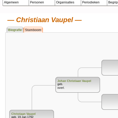
Algemeen
Personen
Organisaties
Periodieken
Begri
Christiaan Vaupel
Biografie
Stamboom
Johan Christiaan Vaupel
geb.
overl.
Christiaan Vaupel
geb. 19 Jan 1792