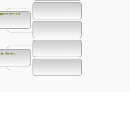
uwes van der
rts Verveld