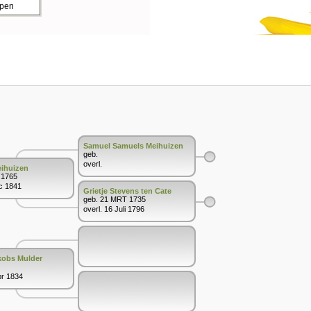
ppen
Samuel Samuels Meihuizen
geb.
overl.
ihuizen
 1765
ec 1841
Grietje Stevens ten Cate
geb. 21 MRT 1735
overl. 16 Juli 1796
akobs Mulder
pr 1834