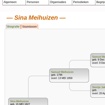
Algemeen
Personen
Organisaties
Periodieken
Begri
Sina Meihuizen
Biografie
Stamboom
Samuel Me
geb. 9 Dec
overl. 9 D
Samuel Meihuizen
geb. 1796
overl. 13 MEI 1858
Sientje J
geb.
overl. 20 A
Sina Meihuizen
geb. 15 MEI 1827