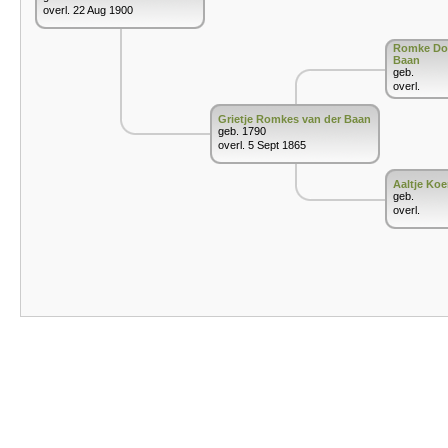
overl. 22 Aug 1900
Romke Do
Baan
geb.
overl.
Grietje Romkes van der Baan
geb. 1790
overl. 5 Sept 1865
Aaltje Koe
geb.
overl.