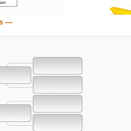
ppen
s