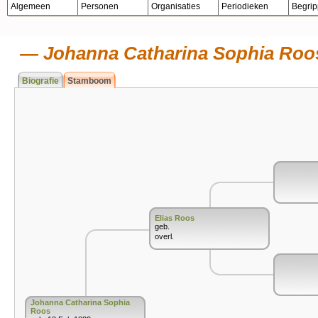
Algemeen
Personen
Organisaties
Periodieken
Begri
Johanna Catharina Sophia Roo
Biografie
Stamboom
Elias Roos
geb.
overl.
Johanna Catharina Sophia
Roos