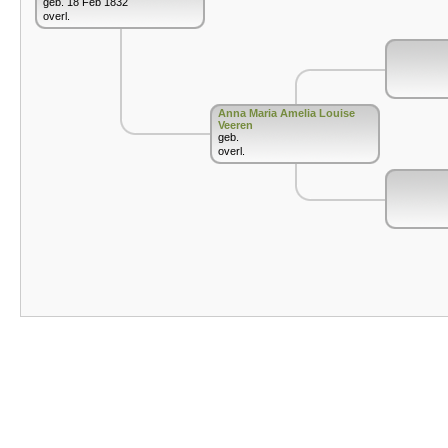
geb. 18 Feb 1832
overl.
Anna Maria Amelia Louise
Veeren
geb.
overl.