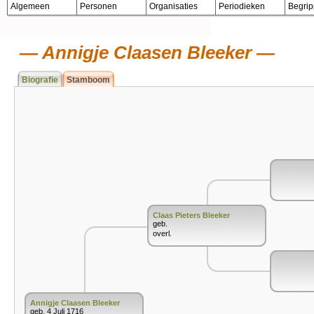
Algemeen
Personen
Organisaties
Periodieken
Begri
Annigje Claasen Bleeker
Biografie
Stamboom
Claas Pieters Bleeker
geb.
overl.
Annigje Claasen Bleeker
geb. 4 Juli 1716