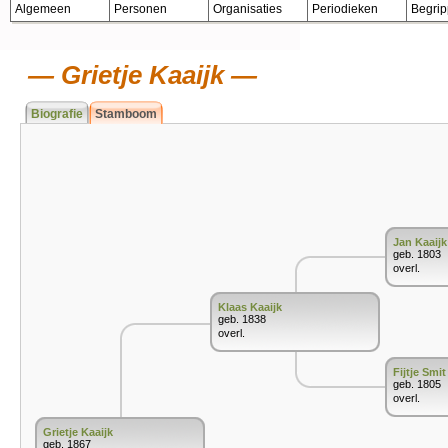
Algemeen
Personen
Organisaties
Periodieken
Begri
Grietje Kaaijk
Biografie
Stamboom
Jan Kaaijk
geb. 1803
overl.
Klaas Kaaijk
geb. 1838
overl.
Fijtje Smit
geb. 1805
overl.
Grietje Kaaijk
geb. 1867