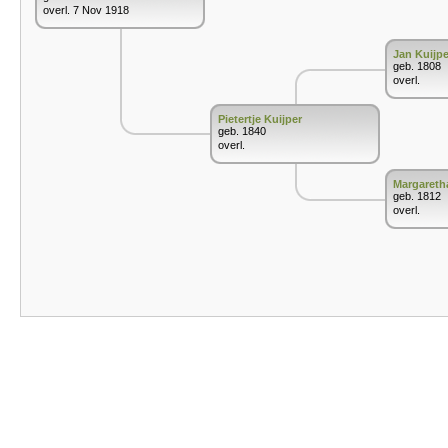
overl. 7 Nov 1918
Jan Kuijpe
geb. 1808
overl.
Pietertje Kuijper
geb. 1840
overl.
Margareth
geb. 1812
overl.