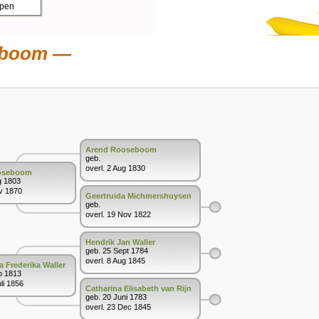
ppen
eboom
Arend Rooseboom
geb.
overl. 2 Aug 1830
oseboom
g 1803
ov 1870
Geertruida Michmershuysen
geb.
overl. 19 Nov 1822
Hendrik Jan Waller
geb. 25 Sept 1784
overl. 8 Aug 1845
 Frederika Waller
b 1813
uli 1856
Catharina Elisabeth van Rijn
geb. 20 Juni 1783
overl. 23 Dec 1845