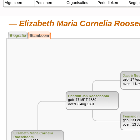
Algemeen
Personen
Organisaties
Periodieken
Begri
Elizabeth Maria Cornelia Roos
Biografie
Stamboom
Jacob Ro
geb. 17 Au
overl. 1 N
Hendrik Jan Rooseboom
geb. 17 MRT 1839
overl. 8 Aug 1891
Fernandina
geb. 23 Fe
overl. 13 J
Elizabeth Maria Cornelia
Rooseboom