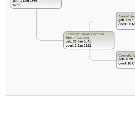
geb. 1 Dec 1869
overl.
Arnold Ja
geb. 1797
overl. 30 
Elisabeth Maria Cornelia
Bicker Caarten
geb. 21 Jan 1841
overl. 2 Jan 1922
Cornelia 
geb. 1808
overl. 16 