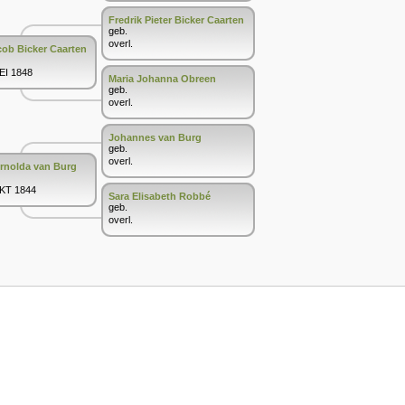
Fredrik Pieter Bicker Caarten
geb.
overl.
cob Bicker Caarten
MEI 1848
Maria Johanna Obreen
geb.
overl.
Johannes van Burg
geb.
overl.
Arnolda van Burg
OKT 1844
Sara Elisabeth Robbé
geb.
overl.