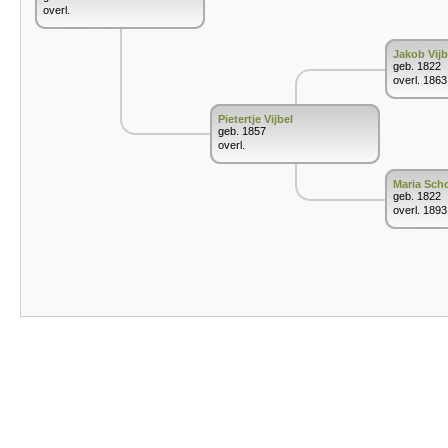
overl.
Jakob Vijb
geb. 1822
overl. 1863
Pietertje Vijbel
geb. 1857
overl.
Maria Sch
geb. 1822
overl. 1893