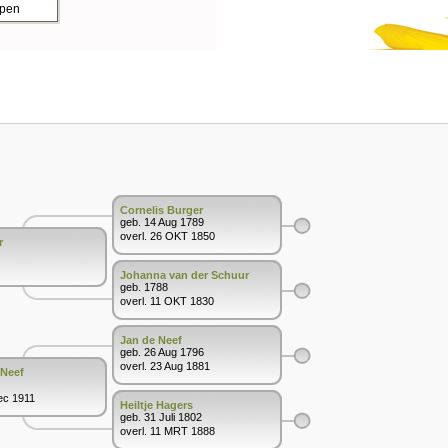
ppen
Cornelis Burger
geb. 14 Aug 1789
overl. 26 OKT 1850
r
Johanna van der Schuur
geb. 1788
overl. 11 OKT 1830
Jan de Neef
geb. 26 Aug 1796
overl. 23 Aug 1881
 Neef
ec 1911
Heiltje Hagers
geb. 31 Juli 1802
overl. 11 MRT 1888