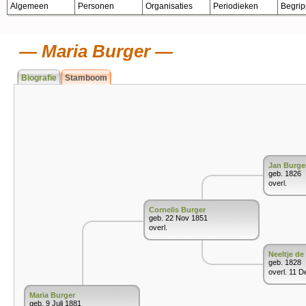
Algemeen
Personen
Organisaties
Periodieken
Begri
Maria Burger
Biografie
Stamboom
Jan Burge
geb. 1826
overl.
Cornelis Burger
geb. 22 Nov 1851
overl.
Neeltje de
geb. 1828
overl. 11 D
Maria Burger
geb. 9 Juli 1881