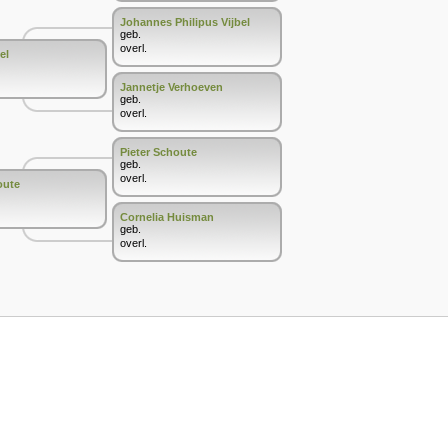
Johannes Philipus Vijbel
geb.
overl.
el
Jannetje Verhoeven
geb.
overl.
Pieter Schoute
geb.
overl.
oute
Cornelia Huisman
geb.
overl.