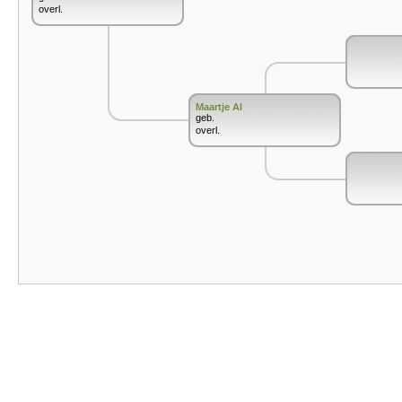
overl.
Maartje Al
geb.
overl.