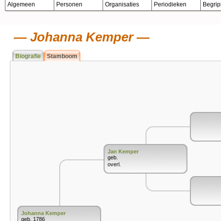
Algemeen
Personen
Organisaties
Periodieken
Begri
Johanna Kemper
Biografie
Stamboom
Jan Kemper
geb.
overl.
Johanna Kemper
geb. 1786