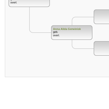
overl.
Anna Alida Gerwinisk
geb.
overl.