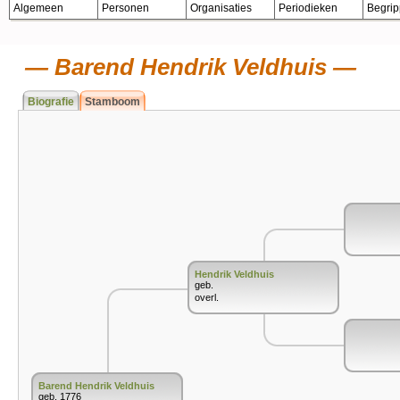
Algemeen
Personen
Organisaties
Periodieken
Begri
Barend Hendrik Veldhuis
Biografie
Stamboom
Hendrik Veldhuis
geb.
overl.
Barend Hendrik Veldhuis
geb. 1776