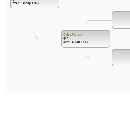
overl. 10 Aug 1753
Griet Pieters
geb.
overl. 6 Jan 1733