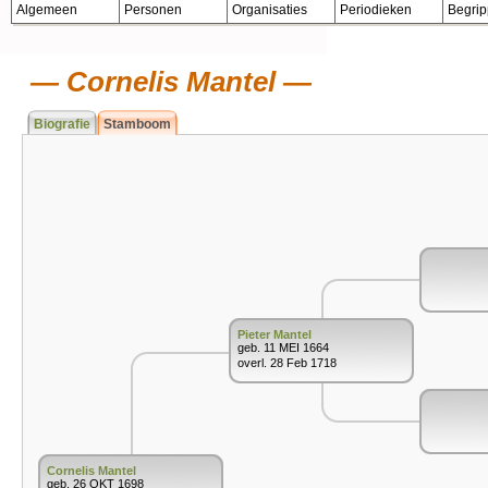
Algemeen
Personen
Organisaties
Periodieken
Begri
Cornelis Mantel
Biografie
Stamboom
Pieter Mantel
geb. 11 MEI 1664
overl. 28 Feb 1718
Cornelis Mantel
geb. 26 OKT 1698