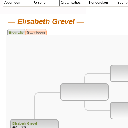
Algemeen
Personen
Organisaties
Periodieken
Begri
Elisabeth Grevel
Biografie
Stamboom
Elisabeth Grevel
geb. 1830