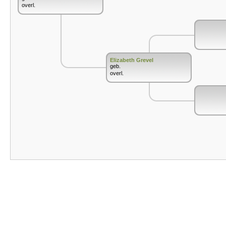
overl.
Elizabeth Grevel
geb.
overl.