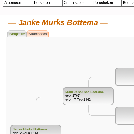
Algemeen
Personen
Organisaties
Periodieken
Begri
Janke Murks Bottema
Biografie
Stamboom
Murk Johannes Bottema
geb. 1767
overl. 7 Feb 1842
Janke Murks Bottema
geb. 26 Aug 1813