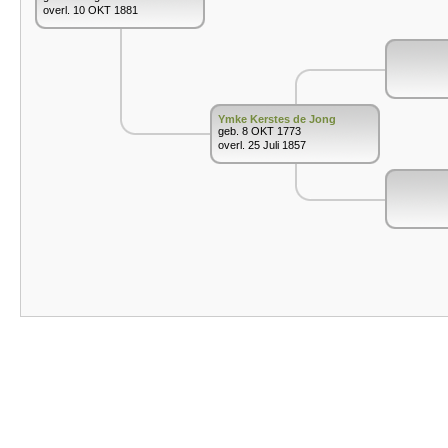
overl. 10 OKT 1881
Ymke Kerstes de Jong
geb. 8 OKT 1773
overl. 25 Juli 1857