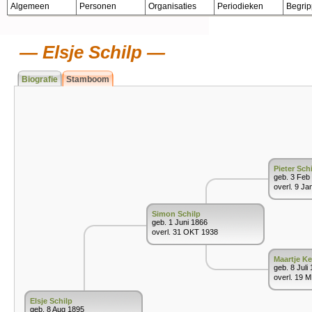
Algemeen
Personen
Organisaties
Periodieken
Begri
Elsje Schilp
Biografie
Stamboom
Pieter Sch
geb. 3 Feb
overl. 9 Ja
Simon Schilp
geb. 1 Juni 1866
overl. 31 OKT 1938
Maartje Ke
geb. 8 Juli
overl. 19 
Elsje Schilp
geb. 8 Aug 1895