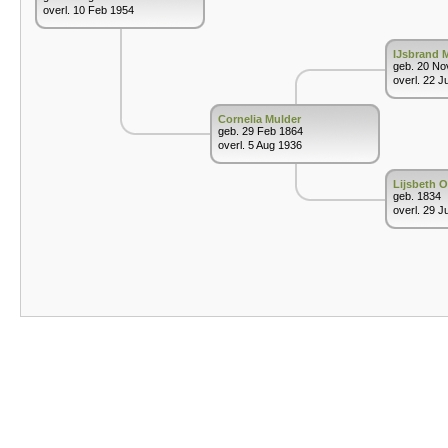
overl. 10 Feb 1954
IJsbrand 
geb. 20 No
overl. 22 J
Cornelia Mulder
geb. 29 Feb 1864
overl. 5 Aug 1936
Lijsbeth 
geb. 1834
overl. 29 J