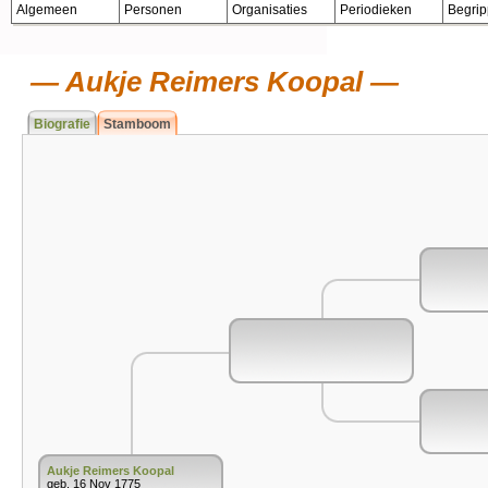
Algemeen
Personen
Organisaties
Periodieken
Begri
Aukje Reimers Koopal
Biografie
Stamboom
Aukje Reimers Koopal
geb. 16 Nov 1775