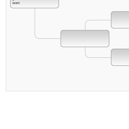
overl.