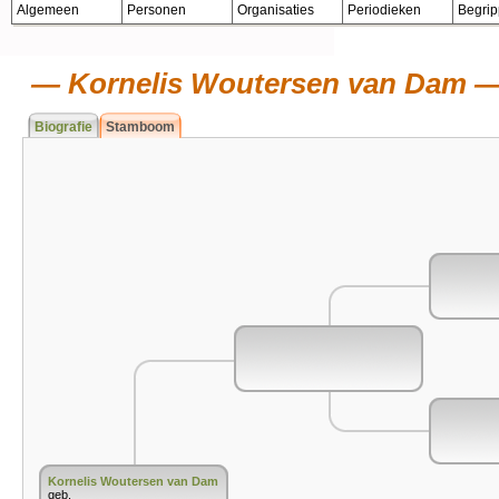
Algemeen
Personen
Organisaties
Periodieken
Begri
Kornelis Woutersen van Dam
Biografie
Stamboom
Kornelis Woutersen van Dam
geb.