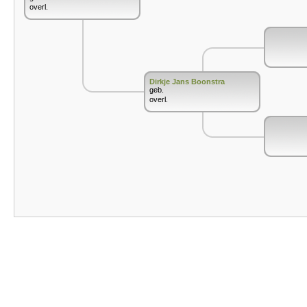
overl.
Dirkje Jans Boonstra
geb.
overl.