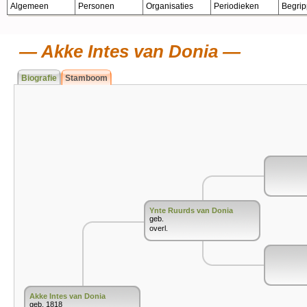
Algemeen
Personen
Organisaties
Periodieken
Begri
Akke Intes van Donia
Biografie
Stamboom
Ynte Ruurds van Donia
geb.
overl.
Akke Intes van Donia
geb. 1818