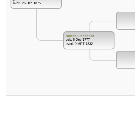
overl. 26 Dec 1875
Helena Lindenhof
geb. 8 Dec 1777
overl. 9 MRT 1832