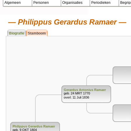
Algemeen
Personen
Organisaties
Periodieken
Begri
Philippus Gerardus Ramaer
Biografie
Stamboom
Gerardus Antonius Ramaer
geb. 24 MRT 1770
overl. 11 Juli 1836
Philippus Gerardus Ramaer
geb. 9 OKT 1804