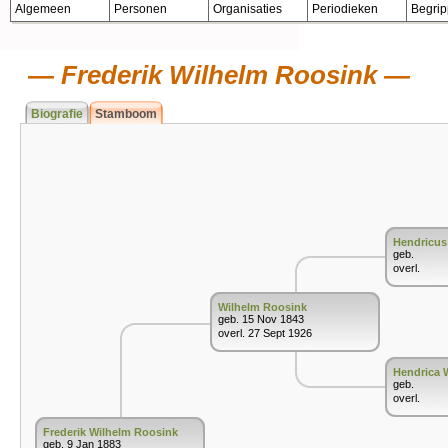
Algemeen
Personen
Organisaties
Periodieken
Begri
Frederik Wilhelm Roosink
Biografie
Stamboom
Hendricus
geb.
overl.
Wilhelm Roosink
geb. 15 Nov 1843
overl. 27 Sept 1926
Hendrica 
geb.
overl.
Frederik Wilhelm Roosink
geb. 9 Jan 1883