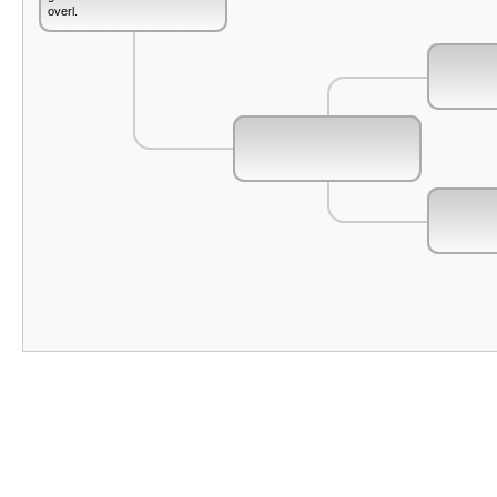
overl.