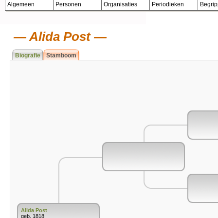
Algemeen
Personen
Organisaties
Periodieken
Begri
Alida Post
Biografie
Stamboom
Alida Post
geb. 1818