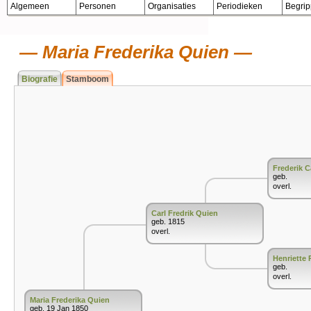
Algemeen
Personen
Organisaties
Periodieken
Begri
Maria Frederika Quien
Biografie
Stamboom
Frederik C
geb.
overl.
Carl Fredrik Quien
geb. 1815
overl.
Henriette 
geb.
overl.
Maria Frederika Quien
geb. 19 Jan 1850