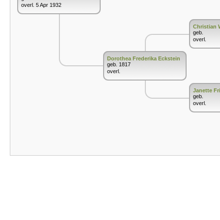
overl. 5 Apr 1932
Christian 
geb.
overl.
Dorothea Frederika Eckstein
geb. 1817
overl.
Janette Fri
geb.
overl.