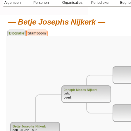
Algemeen
Personen
Organisaties
Periodieken
Begri
Betje Josephs Nijkerk
Biografie
Stamboom
Joseph Mozes Nijkerk
geb.
overl.
Betje Josephs Nijkerk
geb. 25 Jan 1802