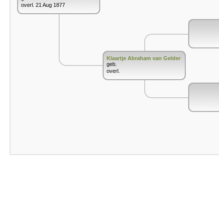
overl. 21 Aug 1877
Klaartje Abraham van Gelder
geb.
overl.