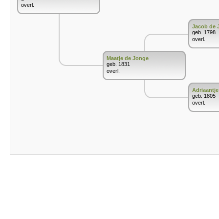
overl.
Jacob de 
geb. 1798
overl.
Maatje de Jonge
geb. 1831
overl.
Adriaantje
geb. 1805
overl.