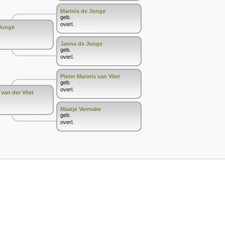
Marinis de Jonge
geb.
overl.
Jonge
Janna de Jonge
geb.
overl.
Pieter Marinis van Vliet
geb.
overl.
 van der Vliet
Maatje Vermake
geb.
overl.