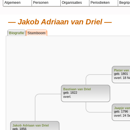
Algemeen
Personen
Organisaties
Periodieken
Begri
Jakob Adriaan van Driel
Biografie
Stamboom
Pieter van 
geb. 1801
overl. 18 
Bastiaan van Driel
geb. 1822
overl.
Jaapje va
geb. 1796
overl. 24 S
Jakob Adriaan van Driel
geb. 1856