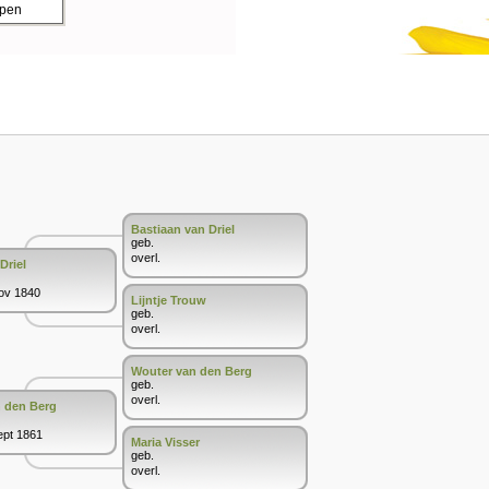
ppen
Bastiaan van Driel
geb.
overl.
Driel
Nov 1840
Lijntje Trouw
geb.
overl.
Wouter van den Berg
geb.
overl.
n den Berg
ept 1861
Maria Visser
geb.
overl.