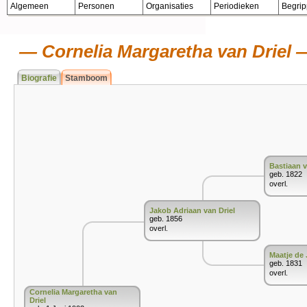
Algemeen
Personen
Organisaties
Periodieken
Begri
Cornelia Margaretha van Driel
Biografie
Stamboom
Bastiaan v
geb. 1822
overl.
Jakob Adriaan van Driel
geb. 1856
overl.
Maatje de
geb. 1831
overl.
Cornelia Margaretha van
Driel