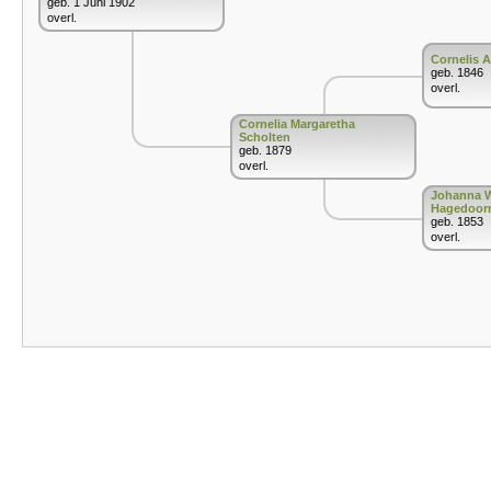
geb. 1 Juni 1902
overl.
Cornelis 
geb. 1846
overl.
Cornelia Margaretha
Scholten
geb. 1879
overl.
Johanna W
Hagedoor
geb. 1853
overl.