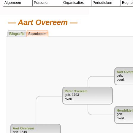
Algemeen
Personen
Organisaties
Periodieken
Begri
Aart Overeem
Biografie
Stamboom
Aart Over
geb.
overl.
Peter Overeem
geb. 1793
overl.
Hendrikj
geb.
overl.
Aart Overeem
geb. 1819