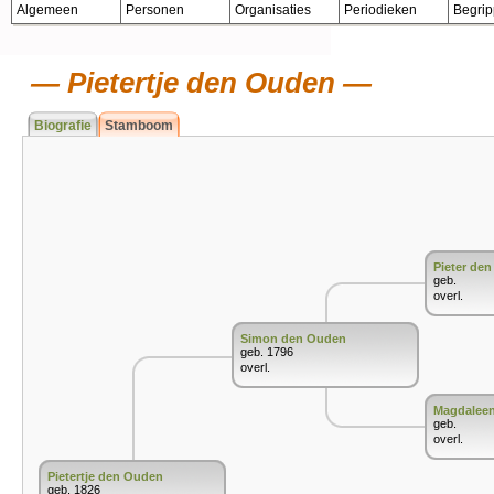
Algemeen
Personen
Organisaties
Periodieken
Begri
Pietertje den Ouden
Biografie
Stamboom
Pieter de
geb.
overl.
Simon den Ouden
geb. 1796
overl.
Magdaleen
geb.
overl.
Pietertje den Ouden
geb. 1826