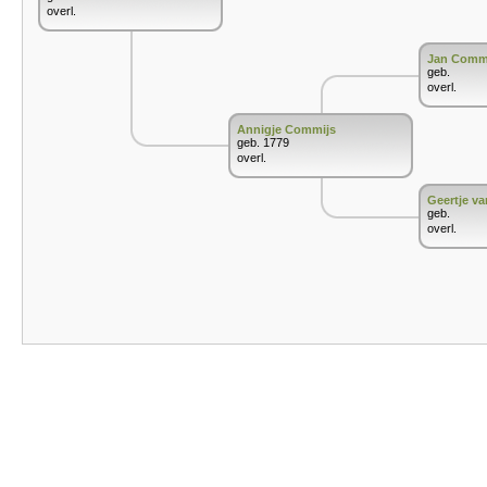
overl.
Jan Comm
geb.
overl.
Annigje Commijs
geb. 1779
overl.
Geertje va
geb.
overl.