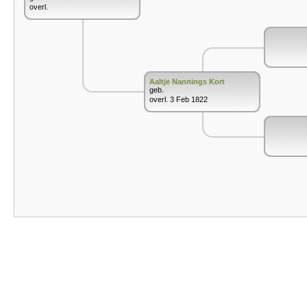
overl.
Aaltje Nannings Kort
geb.
overl. 3 Feb 1822