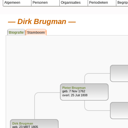
Algemeen
Personen
Organisaties
Periodieken
Begri
Dirk Brugman
Biografie
Stamboom
Pieter Brugman
geb. 7 Nov 1762
overl. 25 Juli 1808
Dirk Brugman
geb. 23 MRT 1805