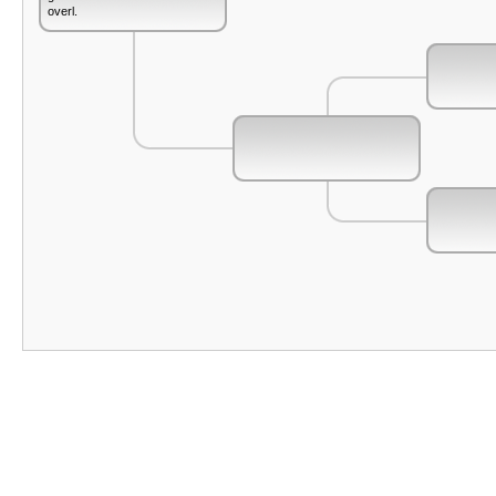
overl.