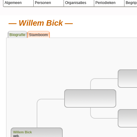
Algemeen
Personen
Organisaties
Periodieken
Begri
Willem Bick
Biografie
Stamboom
Willem Bick
geb.