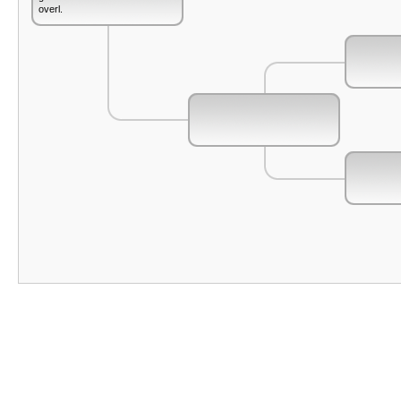
overl.