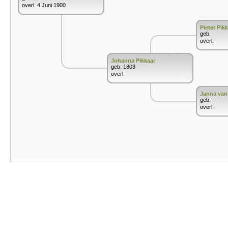
overl. 4 Juni 1900
Pieter Pik
geb.
overl.
Johanna Pikkaar
geb. 1803
overl.
Janna van
geb.
overl.