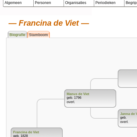
Algemeen
Personen
Organisaties
Periodieken
Begri
Francina de Viet
Biografie
Stamboom
Manus de Viet
geb. 1796
overl.
Janna de V
geb.
overl.
Francina de Viet
geb. 1828