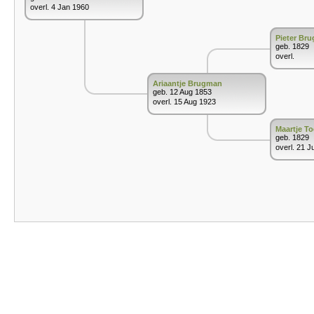
overl. 4 Jan 1960
Pieter Br
geb. 1829
overl.
Ariaantje Brugman
geb. 12 Aug 1853
overl. 15 Aug 1923
Maartje To
geb. 1829
overl. 21 J