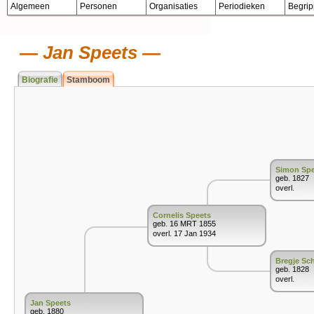
Algemeen
Personen
Organisaties
Periodieken
Begri
Jan Speets
Biografie
Stamboom
Simon Spe
geb. 1827
overl.
Cornelis Speets
geb. 16 MRT 1855
overl. 17 Jan 1934
Bregje Sc
geb. 1828
overl.
Jan Speets
geb. 1880