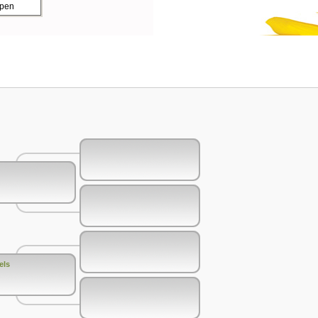
ppen
els