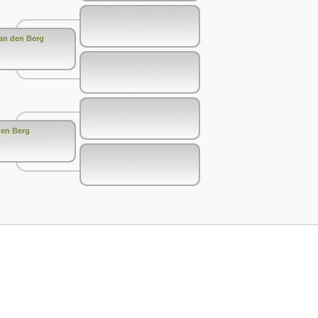
van den Berg
den Berg