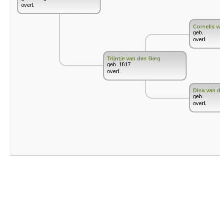
overl.
Cornelis 
geb.
overl.
Trijntje van den Berg
geb. 1817
overl.
Dina van 
geb.
overl.