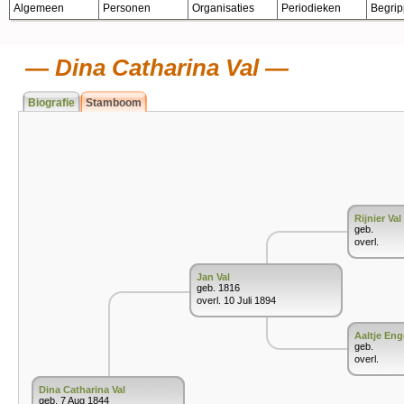
Algemeen
Personen
Organisaties
Periodieken
Begri
Dina Catharina Val
Biografie
Stamboom
Rijnier Val
geb.
overl.
Jan Val
geb. 1816
overl. 10 Juli 1894
Aaltje Eng
geb.
overl.
Dina Catharina Val
geb. 7 Aug 1844