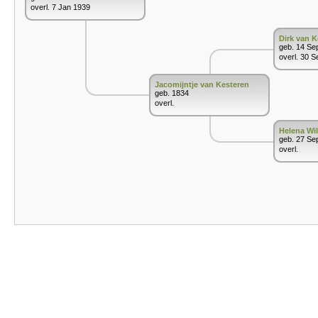
overl. 7 Jan 1939
Dirk van K
geb. 14 Se
overl. 30 S
Jacomijntje van Kesteren
geb. 1834
overl.
Helena Wi
geb. 27 Se
overl.