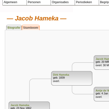
Algemeen
Personen
Organisaties
Periodieken
Begri
Jacob Hameka
Biografie
Stamboom
Jacob Ha
geb. 20 M
overl. 30 
Dirk Hameka
geb. 1839
overl.
Antje de V
geb. 4 Jan
overl.
Jacob Hameka
geb. 23 Nov 1862