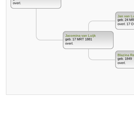
overl.
Jan van Lu
geb. 24 M
overl. 17 
Jacomina van Luijk
geb. 17 MRT 1881
overl.
Blazina Re
geb. 1849
overl.