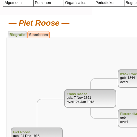
Algemeen
Personen
Organisaties
Periodieken
Begri
Piet Roose
Biografie
Stamboom
Izaak Roo
geb. 1844
overl.
Frans Roose
geb. 7 Nov 1891
overl. 24 Jan 1918
Pieternell
geb.
overl.
Piet Roose
geb. 24 Dec 1915