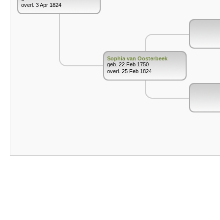
overl. 3 Apr 1824
Sophia van Oosterbeek
geb. 22 Feb 1750
overl. 25 Feb 1824