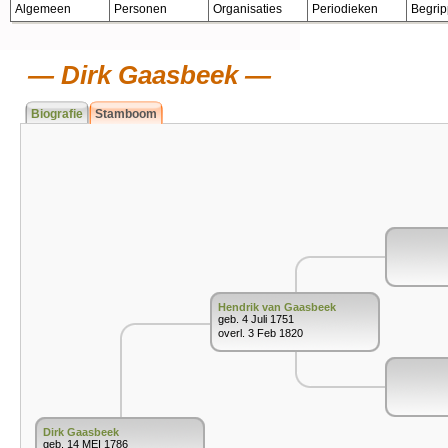
Algemeen
Personen
Organisaties
Periodieken
Begri
Dirk Gaasbeek
Biografie
Stamboom
Hendrik van Gaasbeek
geb. 4 Juli 1751
overl. 3 Feb 1820
Dirk Gaasbeek
geb. 14 MEI 1786