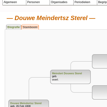
Algemeen
Personen
Organisaties
Periodieken
Begri
Douwe Meindertsz Sterel
Biografie
Stamboom
Meindert Douwes Sterel
geb.
overl.
Douwe Meindertsz Sterel
geb. 26 Feb 1808