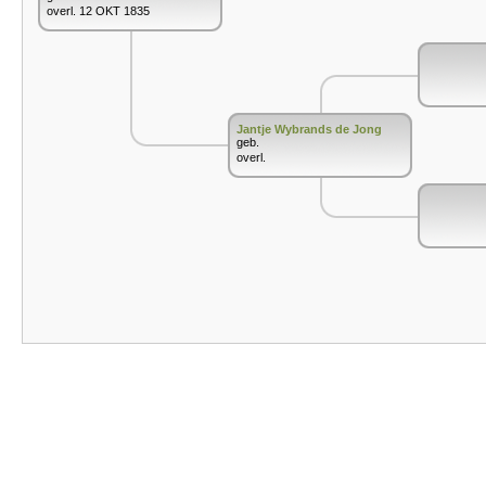
overl. 12 OKT 1835
Jantje Wybrands de Jong
geb.
overl.