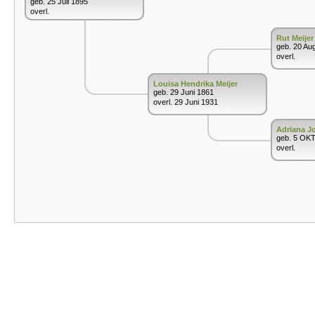
geb. 25 Juli 1895
overl.
Rut Meijer
geb. 20 Au
overl.
Louisa Hendrika Meijer
geb. 29 Juni 1861
overl. 29 Juni 1931
Adriana J
geb. 5 OK
overl.