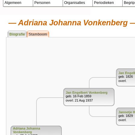
Algemeen
Personen
Organisaties
Periodieken
Begri
Adriana Johanna Vonkenberg
Biografie
Stamboom
Jan Engel
geb. 1826
overl.
Jan Engelbert Vonkenberg
geb. 16 Feb 1859
overl. 21 Aug 1937
Jannetje 
geb. 1829
overl.
Adriana Johanna
Vonkenberg