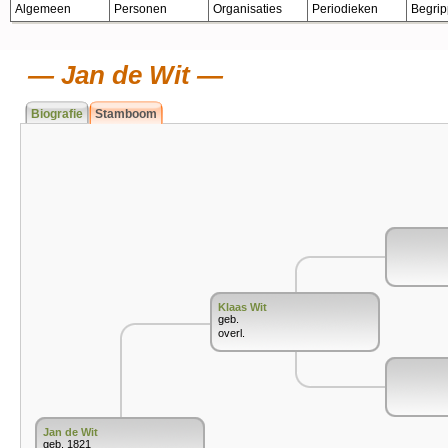
Algemeen
Personen
Organisaties
Periodieken
Begri
Jan de Wit
Biografie
Stamboom
Klaas Wit
geb.
overl.
Jan de Wit
geb. 1821