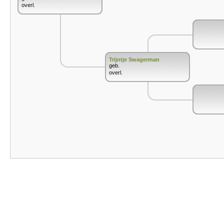
overl.
Trijntje Swagerman
geb.
overl.