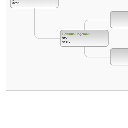
overl.
Benildis Hageman
geb.
overl.