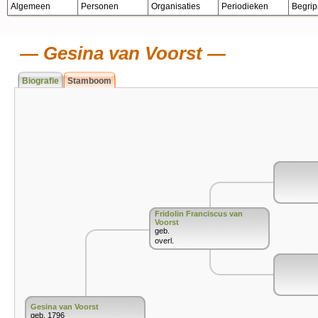
Algemeen
Personen
Organisaties
Periodieken
Begri
Gesina van Voorst
Biografie
Stamboom
Fridolin Franciscus van
Voorst
geb.
overl.
Gesina van Voorst
geb. 1796