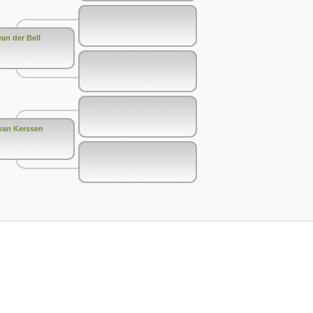
an der Bell
 van Kerssen