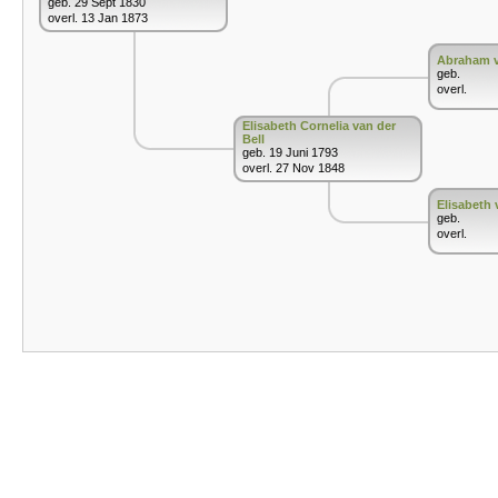
geb. 29 Sept 1830
overl. 13 Jan 1873
Abraham v
geb.
overl.
Elisabeth Cornelia van der
Bell
geb. 19 Juni 1793
overl. 27 Nov 1848
Elisabeth
geb.
overl.