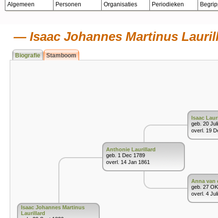
Algemeen
Personen
Organisaties
Periodieken
Begri
Isaac Johannes Martinus Lauril
Biografie
Stamboom
Isaac Lauri
geb. 20 Jul
overl. 19 
Anthonie Laurillard
geb. 1 Dec 1789
overl. 14 Jan 1861
Anna van 
geb. 27 O
overl. 4 Jul
Isaac Johannes Martinus
Laurillard