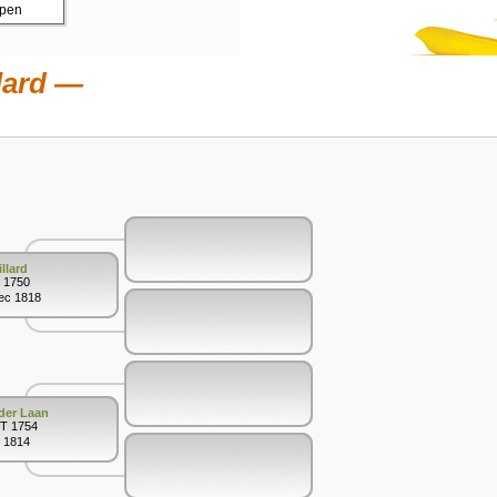
ppen
lard
llard
i 1750
Dec 1818
der Laan
KT 1754
i 1814